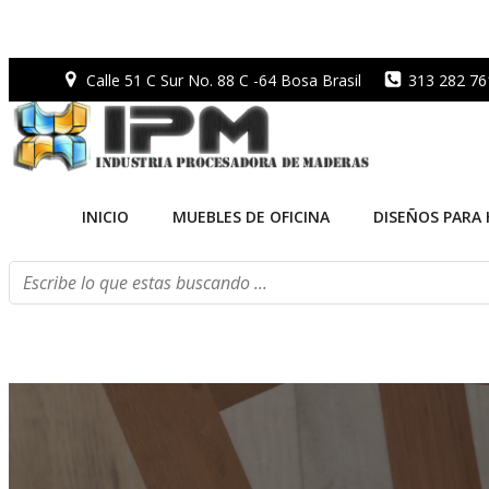
Saltar
al
Calle 51 C Sur No. 88 C -64 Bosa Brasil
313 282 76
contenido
INICIO
MUEBLES DE OFICINA
DISEÑOS PARA