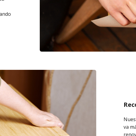
zando
Rec
Nuest
va má
renov